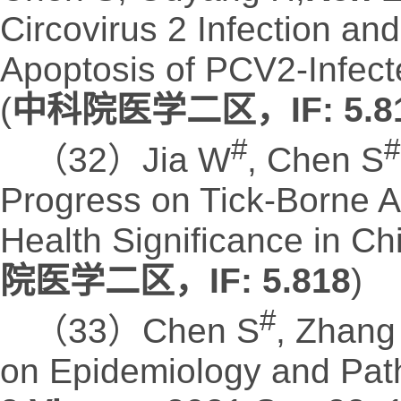
Circovirus 2 Infection a
Apoptosis of PCV2-Infect
(
中科院医学二区，IF: 5.8
#
#
（32）Jia W
, Chen S
Progress on Tick-Borne A
Health Significance in Ch
院医学二区，IF: 5.818
)
#
（33）Chen S
, Zhang
on Epidemiology and Path