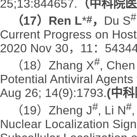
25;13:844657.
（中科院医学
#
#
（17）Ren L
*
，
Du S
Current Progress on Host 
2020 Nov 30，11：54344
#
（18）Zhang X
, Chen
Potential Antiviral Agents
Aug 26; 14(9):1793.
(
中科院
#
#
（19）Zheng J
, Li N
,
Nuclear Localization Sign