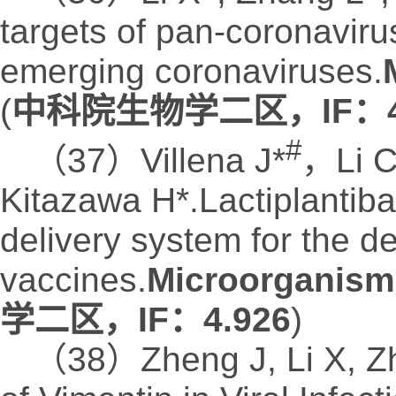
targets of pan-coronavirus
emerging coronaviruses.
(
中科院生物学二区，IF：4.
#
（37）Villena J*
，Li 
Kitazawa H*.
Lactiplantib
delivery system for the 
vaccines.
Microorganism
学二区，IF：4.926
)
（38）Zheng J, Li X, Z