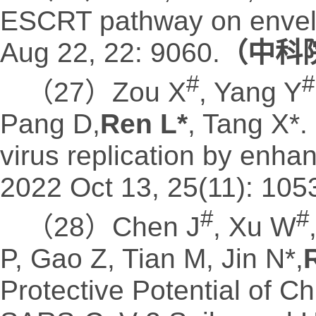
ESCRT pathway on envelop
Aug 22, 22: 9060.
（中科院
#
#
（27）Zou X
, Yang Y
Pang D,
Ren L*
, Tang X*.
virus replication by enha
2022 Oct 13, 25(11): 10
#
#
（28）Chen J
, Xu W
P, Gao Z, Tian M, Jin N*,
Protective Potential of Ch