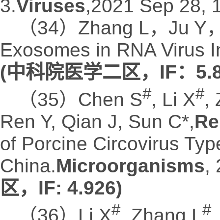
3.
Viruses
,2021 Sep 28, 
（34）Zhang L，Ju Y
Exosomes in RNA Virus In
(
中科院医学二区，IF：5.8
#
#
（35）Chen S
, Li X
,
Ren Y, Qian J, Sun C*,
Re
of Porcine Circovirus Typ
China.
Microorganisms
,
区，IF: 4.926)
#
#
（36）Li X
, Zhang L