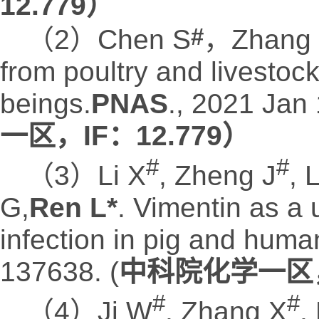
12.779）
#
（2）Chen S
，Zhang 
from poultry and livestoc
beings.
PNAS
.
, 2021 Ja
一区，IF：12.779）
#
#
（3）Li X
, Zheng J
, 
G,
Ren L*
. Vimentin as a 
infection in pig and human
137638. (
中科院化学一区，I
#
#
（4）Ji W
, Zhang X
,