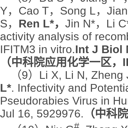
Y，Cao T，Song L，Jia
S，
Ren L*，
Jin N*，Li C*
activity analysis of rec
IFITM3 in vitro.
Int J Bio
（中科院应用化学一区，IF
（9）Li X, Li N, Zheng J
L*
. Infectivity and Potent
Pseudorabies Virus in Hu
Jul 16, 5929976.
（中科院
#