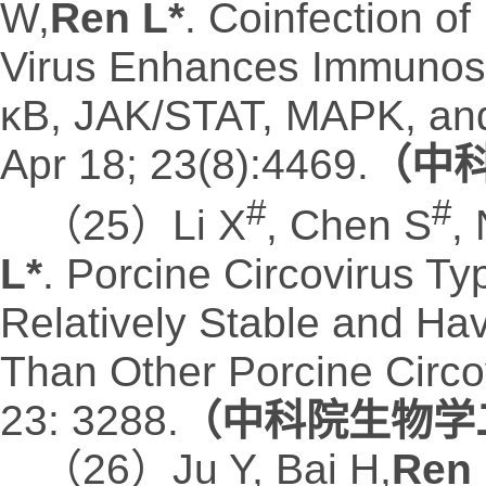
W,
Ren L*
. Coinfection o
Virus Enhances Immunosu
κB, JAK/STAT, MAPK, an
Apr 18; 23(8):4469.
（中科
#
#
（25）Li X
, Chen S
,
L*
. Porcine Circovirus Ty
Relatively Stable and Ha
Than Other Porcine Circo
23: 3288.
（中科院生物学二
（26）Ju Y, Bai H,
Ren 