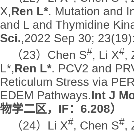
X,
Ren L*
. Mutation and I
and L and Thymidine Kina
Sci.
,2022 Sep 30; 23(19)
#
#
（23）Chen S
, Li X
,
L*,
Ren L*
. PCV2 and PRV
Reticulum Stress via P
EDEM Pathways.
Int J Mo
物学二区，IF：6.208）
#
#
（24）Li X
, Chen S
,