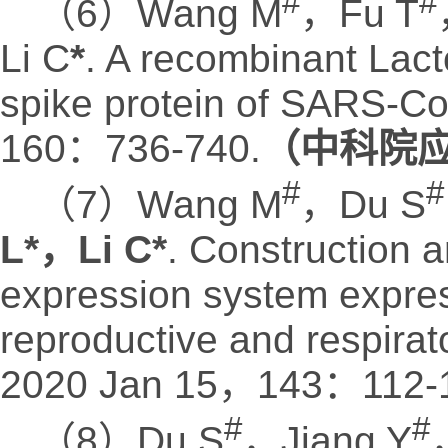
#
#
（6）Wang M
，Fu T
Li C
*
. A recombinant Lact
spike protein of SARS-Co
160：736-740.
（中科院应
#
#
（7）Wang M
，Du S
L*，Li C*
. Construction a
expression system expres
reproductive and respirat
2020 Jan 15，143：112-1
#
#
（8）Du S
，Jiang Y