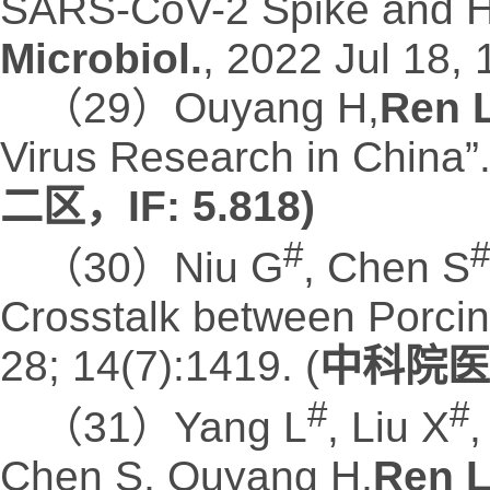
SARS-CoV-2 Spike and H5
Microbiol.
, 2022 Jul 18,
（29）Ouyang H,
Ren 
Virus Research in China”
二区，IF: 5.818)
#
（30）Niu G
, Chen S
Crosstalk between Porcin
28; 14(7):1419. (
中科院医学
#
#
（31）Yang L
, Liu X
,
Chen S, Ouyang H,
Ren L