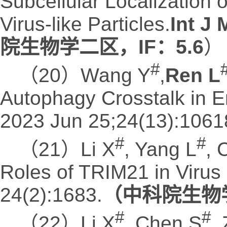
Subcellular Localization 
Virus-like Particles.
Int J 
院生物学二区，IF：5.6
）
#
（20）Wang Y
,
Ren L
Autophagy Crosstalk in En
2023 Jun 25;24(13):106
#
#
（21）Li X
, Yang L
, 
Roles of TRIM21 in Virus 
24(2):1683.
（中科院生物学
#
#
（22）Li X
, Chen S
,