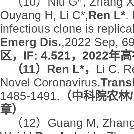
（10）Niu G
, Zhang 
Ouyang H, Li C*,
Ren L*
.
infectious clone is replic
Emerg Dis
.
,2022 Sep, 69
区，IF: 4.521，2022
（11）Ren L*
，
Li C. R
Novel Coronavirus.
Trans
1485-1491.
（中科院农林/
章）
（12）Guang M, Zhang Q