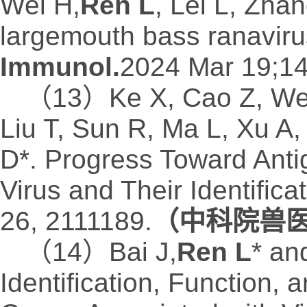
Wei H,
Ren L
, Lei L, Zhan
largemouth bass ranavir
Immunol.
2024 Mar 19;1
（13）Ke X, Cao Z, Weng
Liu T, Sun R, Ma L, Xu A
D*. Progress Toward Anti
Virus and Their Identificat
26, 2111189.
（中科院兽医
（14）Bai J,
Ren L
* an
Identification, Function,