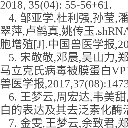
2018, 35(04): 55-56+61.
4. 邹亚学,杜利强,孙莹
翠萍,卢鹤真,姚传玉.shRN
胞增殖[J].中国兽医学报,2017,3
5. 宋敬敬,邓晨,吴山力,
马立克氏病毒被膜蛋白VP16
兽医学报,2017,37(08):1473
6. 王梦云,周宏达,韦美甜
白的表达及其去泛素化酶活性分析[
7. 金雯,王梦云,余致君,