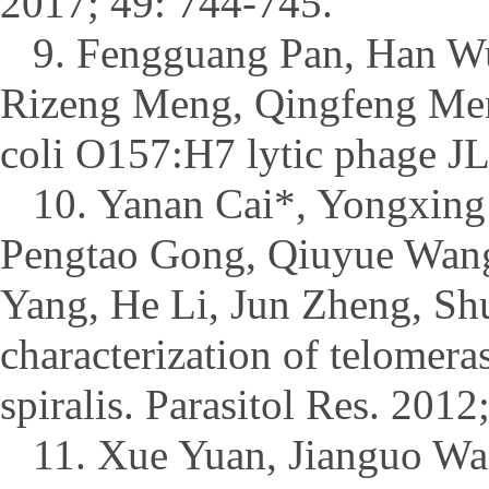
2017; 49: 744-745.
9. Fengguang Pan, Han Wu
Rizeng Meng, Qingfeng Men
coli O157:H7 lytic phage JL
10. Yanan Cai*, Yongxing 
Pengtao Gong, Qiuyue Wang
Yang, He Li, Jun Zheng, Sh
characterization of telomeras
spiralis. Parasitol Res. 201
11. Xue Yuan, Jianguo W