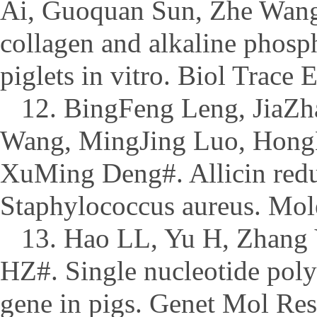
Ai, Guoquan Sun, Zhe Wang,
collagen and alkaline phosp
piglets in vitro. Biol Trace
12. BingFeng Leng, JiaZh
Wang, MingJing Luo, HongE
XuMing Deng#. Allicin reduc
Staphylococcus aureus. Mol
13. Hao LL, Yu H, Zhang 
HZ#. Single nucleotide pol
gene in pigs. Genet Mol Res