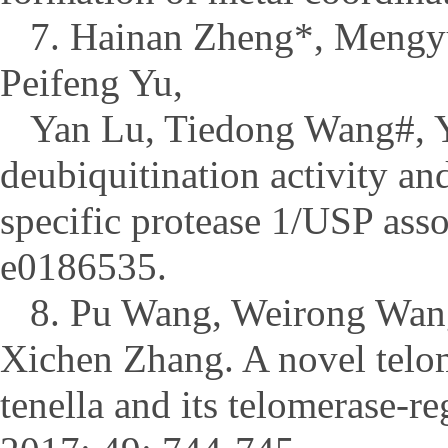
7. Hainan Zheng*, Mengy
Peifeng Yu,
Yan Lu, Tiedong Wang#, Y
deubiquitination activity and
specific protease 1/USP ass
e0186535.
8. Pu Wang, Weirong Wang
Xichen Zhang. A novel telo
tenella and its telomerase-r