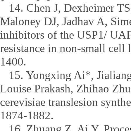
14. Chen J, Dexheimer TS,
Maloney DJ, Jadhav A, Sime
inhibitors of the USP1/ UAF
resistance in non-small cell
1400.
15. Yongxing Ai*, Jialian
Louise Prakash, Zhihao Zhua
cerevisiae translesion synt
1874-1882.
16. Zhuang Z, Ai Y. Proce