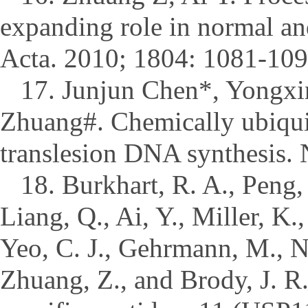
expanding role in normal a
Acta. 2010; 1804: 1081-109
17. Junjun Chen*, Yongxi
Zhuang#. Chemically ubiqui
translesion DNA synthesis. 
18. Burkhart, R. A., Peng, 
Liang, Q., Ai, Y., Miller, K.,
Yeo, C. J., Gehrmann, M., Na
Zhuang, Z., and Brody, J. R