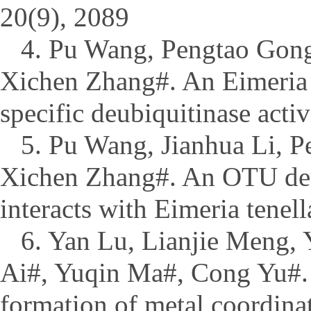
20(9), 2089
4. Pu Wang, Pengtao Gong
Xichen Zhang#. An Eimeria 
specific deubiquitinase activ
5. Pu Wang, Jianhua Li, 
Xichen Zhang#. An OTU deub
interacts with Eimeria tenel
6. Yan Lu, Lianjie Meng,
Ai#, Yuqin Ma#, Cong Yu#. A
formation of metal coordina