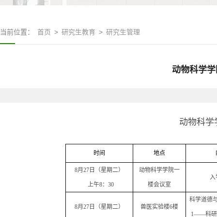
当前位置：
首页
>
研究生教育
>
研究生管理
动物科学学
动物科学
时间
地点
8
月
27
日（星期二）
动物科学学院一
入
上午
8
：
30
楼会议室
科学道德
8
月
27
日（星期二）
兽医实验楼
6
楼
1
——科研