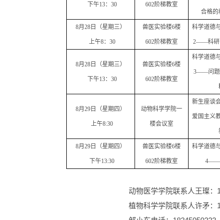
下午
13
：
30
602
阶梯教室
合格的
8
月
28
日（星期三）
兽医实验楼
6
楼
科学道德
上午
8
：
30
602
阶梯教室
2
——科研
科学道德
8
月
28
日（星期三）
兽医实验楼
6
楼
3
——问题
下午
13
：
30
602
阶梯教室
新生座谈
8
月
29
日（星期四）
动物科学学院一
爱国主义
上午
8:30
楼会议室
8
月
29
日（星期四）
兽医实验楼
6
楼
科学道德
下午
13:30
602
阶梯教室
4
——
动物医学学院联系人王璨：135
植物科学学院联系人许矛：135