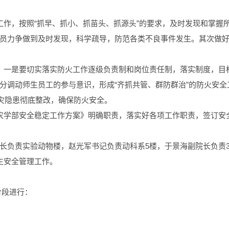
工作，按照“抓早、抓小、抓苗头、抓源头”的要求，及时发现和掌握
员力争做到及时发现，科学疏导，防范各类不良事件发生。其次做
。一是要切实落实防火工作逐级负责制和岗位责任制，落实制度，目
分调动师生员工的参与意识，形成“齐抓共管、群防群治”的防火安
火灾隐患彻底整改，确保防火安全。
农学部安全稳定工作方案》明确职责，落实好各项工作职责，签订安
长负责实验动物楼，赵光军书记负责动科系5楼，于景海副院长负责3
生安全管理工作。
阶段进行：