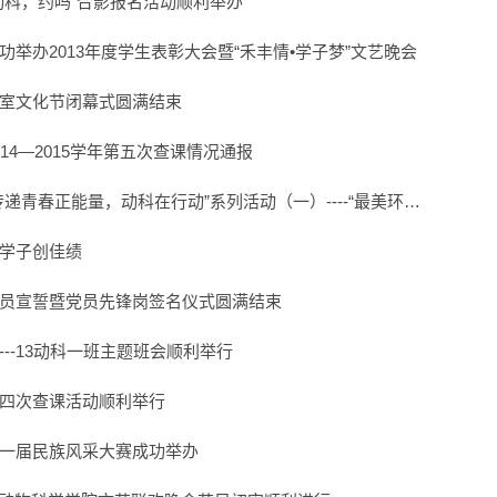
动科，约吗”合影报名活动顺利举办
功举办2013年度学生表彰大会暨“禾丰情•学子梦”文艺晚会
室文化节闭幕式圆满结束
14―2015学年第五次查课情况通报
递青春正能量，动科在行动”系列活动（一）----“最美环…
学子创佳绩
员宣誓暨党员先锋岗签名仪式圆满结束
--13动科一班主题班会顺利举行
四次查课活动顺利举行
一届民族风采大赛成功举办