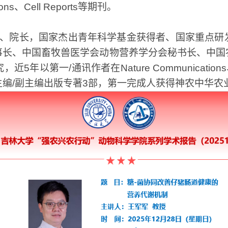
ons
、
Cell Reports
等期刊。
、院长，国家杰出青年科学基金获得者、国家重点研
事长、中国畜牧兽医学会动物营养学分会秘书长、中国
究，近
5
年以第一
/
通讯作者在
Nature Communications
主编
/
副主编出版专著
3
部，第一完成人获得神农中华农