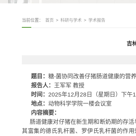
当前位置：
首页
>
科研与学术
>
学术报告
吉
题目：
糖-菌协
同改善仔猪肠道健康的营
报告人：
王军军 教授
时间：
2025
年
12
月
28
日（星期日）下午
1
地点：
动物科学学院一楼会议室
内容摘要：
肠道健康对仔猪在新生期和断奶期的存活
其富集的德氏乳杆菌、罗伊氏乳杆菌的作用