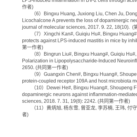
LPS-induced inflammation in BV-2 cells through acti
作者)
（6）Bingxu Huang, Juxiong Liu, Chen Ju, Dongx
Licochalcone A prevents the loss of dopaminergic neur
journal of molecular sciences, 2017. 9. 22, 18(10)
（7）Xingchi Kan#, Guiqiu Hu#, Bingxu Huang#, 
protects against LPS-induced mastitis in mice by inhi
第一作者)
（8）Bingrun Liu#, Bingxu Huang#, Guiqiu Hu#, De
Polarization in Lipopolysaccharide-Induced Neuroinf
2650. (共同第一作者)
（9）Guangxin Chen#, Bingxu Huang#, Shoupeng Fu
protein-coupled receptor 109A and host microbiota mo
（10）Dewei He#, Bingxu Huang#, Shoupeng Fu#, Y
dopaminergic neurons against inflammation-mediated 
sciences, 2018. 7. 31, 19(8): 2242. (共同第一作者)
（11）黄炳旭, 杨东雪, 曾亚龙, 李苏楠, 王玮, 付守鹏,
者)