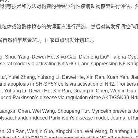
检测等技术和方法对构建的神经退行性疾病动物模型进行评估，
线粒体或溶酶体稳态的关键蛋白进行筛选，然后对其发挥调控作
省自然科学基金3项，国家重点研发计划1项。
 Shuo Yang, Dewei He, Xiyu Gao, Dianfeng Liu*，alpha-Cypero
e rat model via activating Nrf2/HO-1 and suppressing NF-Kappa
 Yufei Zhang, Yuhang Li, Dewei He, Xin Ran, Xuan Yan, Jian 
nd apoptosis in SH-SY5Y cells via activation of Nrf2, Frontier
 Yuhang Li, Dewei He, Xin Ran, Guangxin Chen, Wenjin Guo,
duced Parkinson’s disease via regulation of the AKT/GSK3β-Nrf
ngxin Chen, Wei Wang, Shoupeng Fu*, Myricetin prevents do
olysaccharide-induced Parkinson's disease model, Journal of f
Xin Ran, Wenjin Guo, Xingchi Kan, Wei Wang, Dianfeng Liu, S