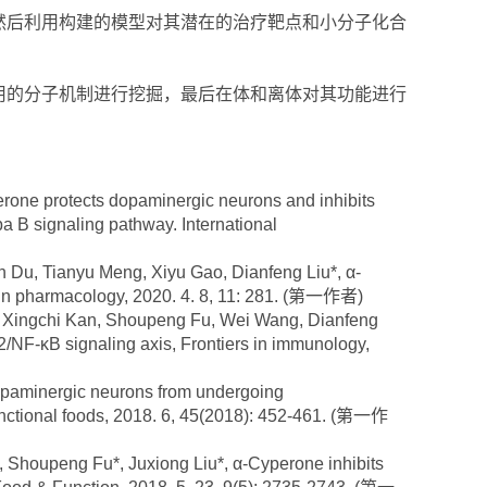
然后利用构建的模型对其潜在的治疗靶点和小分子化合
用的分子机制进行挖掘，最后在体和离体对其功能进行
ne protects dopaminergic neurons and inhibits
 B signaling pathway. International
Du, Tianyu Meng, Xiyu Gao, Dianfeng Liu*, α-
s in pharmacology, 2020. 4. 8, 11: 281. (第一作者)
 Xingchi Kan, Shoupeng Fu, Wei Wang, Dianfeng
2/NF-κB signaling axis, Frontiers in immunology,
paminergic neurons from undergoing
unctional foods, 2018. 6, 45(2018): 452-461. (第一作
houpeng Fu*, Juxiong Liu*, α-Cyperone inhibits