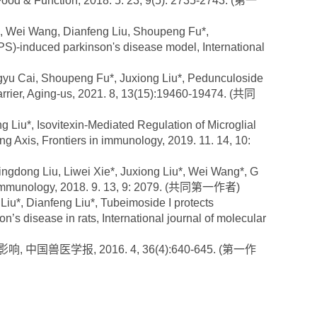
Food & Function, 2018. 5. 23, 9(5): 2735-2743. (第一
 Wei Wang, Dianfeng Liu, Shoupeng Fu*,
LPS)-induced parkinson's disease model, International
u Cai, Shoupeng Fu*, Juxiong Liu*, Pedunculoside
 barrier, Aging-us, 2021. 8, 13(15):19460-19474. (共同
iu*, Isovitexin-Mediated Regulation of Microglial
 Axis, Frontiers in immunology, 2019. 11. 14, 10:
gdong Liu, Liwei Xie*, Juxiong Liu*, Wei Wang*, G
s in immunology, 2018. 9. 13, 9: 2079. (共同第一作者)
*, Dianfeng Liu*, Tubeimoside I protects
 disease in rats, International journal of molecular
兽医学报, 2016. 4, 36(4):640-645. (第一作