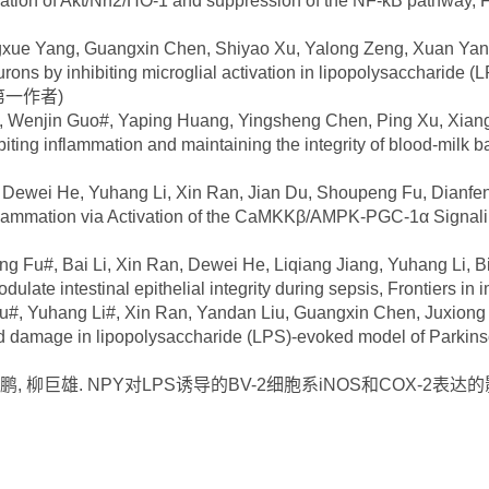
vation of Akt/Nrf2/HO-1 and suppression of the NF-κB pathway, 
ue Yang, Guangxin Chen, Shiyao Xu, Yalong Zeng, Xuan Yan,
ons by inhibiting microglial activation in lipopolysaccharide (
. (第一作者)
Wenjin Guo#, Yaping Huang, Yingsheng Chen, Ping Xu, Xiangy
biting inflammation and maintaining the integrity of blood-milk
wei He, Yuhang Li, Xin Ran, Jian Du, Shoupeng Fu, Dianfeng L
lammation via Activation of the CaMKKβ/AMPK-PGC-1α Signaling
#, Bai Li, Xin Ran, Dewei He, Liqiang Jiang, Yuhang Li, Bin
dulate intestinal epithelial integrity during sepsis, Frontier
uhang Li#, Xin Ran, Yandan Liu, Guangxin Chen, Juxiong Liu
damage in lipopolysaccharide (LPS)-evoked model of Parkinson’s
 柳巨雄. NPY对LPS诱导的BV-2细胞系iNOS和COX-2表达的影响, 中国