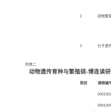
2
动物繁
3
分子遗
附表二
动物遗传育种与繁殖硕-博连读
类别
课程编
000100
000100