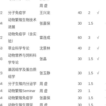
周 虚
22
分子免疫学
王兴龙
40
2
√
动物繁殖生物技术
84
张嘉保
30
1.5
进展
动物免疫学（含实
22
雷连成
60
3
√
验）
53
草业科学专论
沈景林
40
2
√
动物营养与饲料科
03
张晶
30
1.5
√
学专论
基因组学及蛋白质
23
张玉静
30
1.5
√
组学
64
分子生殖内分泌学
周 虚
30
1.5
44
动物繁殖Seminar
周 虚
20
1
54
动物繁殖免疫学
张嘉保
30
1.5
34
动物生殖生理学
周 虚
30
1.5