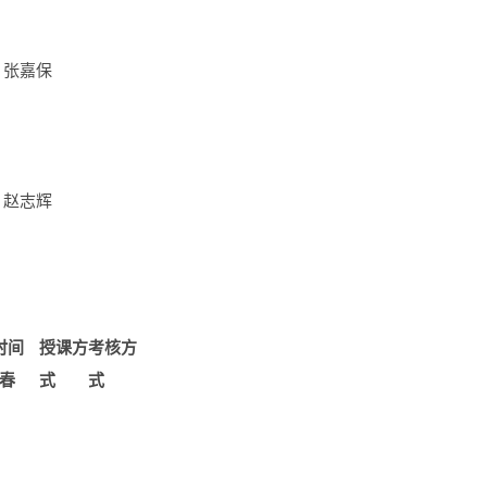
张嘉保
赵志辉
时间
授课方
考核方
春
式
式