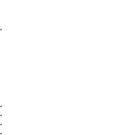
√
√
√
√
√