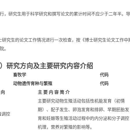
行，研究生用于科学研究和撰写论文的累计时间不应少于二年半。
士研究生的论文工作情况进行一次检查，按《博士研究生论文工作中
院。
读）研究方向及主要研究内容介绍
畜牧学
代
码
动物遗传育种与繁殖
代
码
向
主
要
内
容
简
介
主要研究动物生殖活动包括性机能发育（初情
期）、配子发生、卵泡发育和排卵、早期胚胎发
殖调控
育和妊娠等生殖活动过程中的内分泌和分子调控
机理，营养对繁殖的影响等。