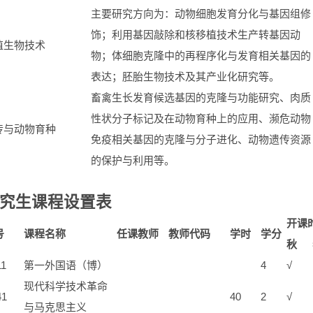
主要研究方向为：动物细胞发育分化与基因组修
饰；利用基因敲除和核移植技术生产转基因动
殖生物技术
物；体细胞克隆中的再程序化与发育相关基因的
表达；胚胎生物技术及其产业化研究等。
畜禽生长发育候选基因的克隆与功能研究、肉质
性状分子标记及在动物育种上的应用、濒危动物
传与动物育种
免疫相关基因的克隆与分子进化、动物遗传资源
的保护与利用等。
研究生课程设置表
开课
号
课程名称
任课教师
教师代码
学时
学分
秋
11
第一外国语（博）
4
√
现代科学技术革命
41
40
2
√
与马克思主义