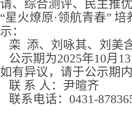
请、综合测评、民主
推
“
星火燎原
·
领航青春
”
培
示：
栾
添、刘咏其、刘美
公示期为
202
5
年
10
月
13
如有异议，请于公示期
联
系
人：
尹暄齐
联系电话：
0431-87836