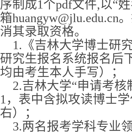
序制成
1
个
pdf
文件
,
以“
箱
huangyw@jlu.edu.cn
。
消其录取资格。
1.
《吉林大学博士研
研究生报名系统报名后下
均由考生本人手写）；
2.
吉林大学“申请考核
1
，表中含拟攻读博士学
右）；
3.
两名报考学科专业