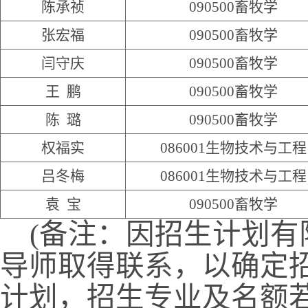
陈承祯
090500
畜牧学
张宏福
090500
畜牧学
闫守庆
090500
畜牧学
王 鹏
090500
畜牧学
陈 璐
090500
畜牧学
权福实
086001
生物技术与工程
吕冬梅
086001
生物技术与工程
袁 宝
090500
畜牧学
(
备注：因招生计划有
导师取得联系，以确定
计划，招生专业及名额