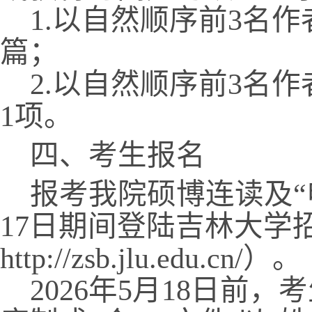
1.
以自然顺序前
3
名作
篇；
2.
以自然顺序前
3
名作
1
项。
四、考生报名
报考我院硕博连读及“
17
日期间登陆吉林大学
http://zsb.jlu.edu.cn/
）。
2026
年
5
月
18
日前，考