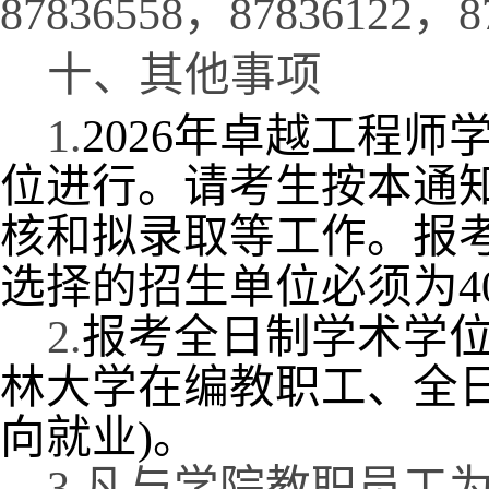
87836558
，
87836122
，
8
十、其他事项
1.
2026
年卓越工程师
位进行。请考生按本通
核和拟录取等工作。报
选择的招生单位必须为
4
2.
报考全日制学术学
林大学在编教职工、全
向就业
)
。
3.
凡与学院教职员工