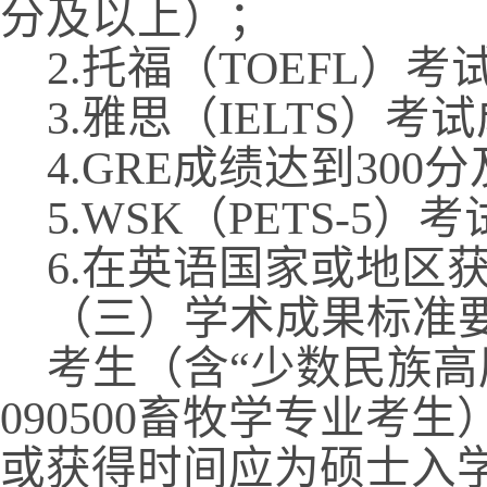
分及以上）；
2.
托福（
TOEFL
）考
3.
雅思（
IELTS
）考试
4.GRE
成绩达到
300
分
5.WSK
（
PETS-5
）考
6.
在英语国家或地区
（三）学术成果标准
考生（含“少数民族高
090500
畜牧学专业考生
或获得时间应为硕士入