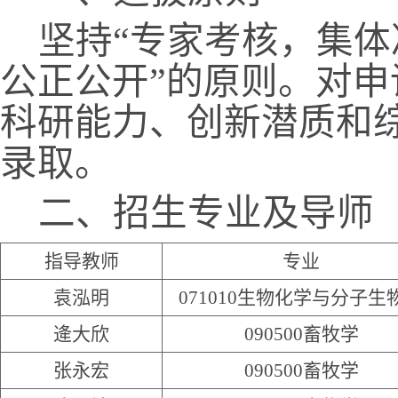
坚持“专家考核，集
公正公开”的原则。对
科研能力、创新潜质和
录取。
二、招生专业及导师
指导教师
专业
袁泓明
071010
生物化学与分子生
逄大欣
090500
畜牧学
张永宏
09050
0
畜牧学