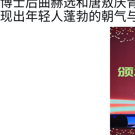
博士后曲赫选和唐敖庆
现出年轻人蓬勃的朝气